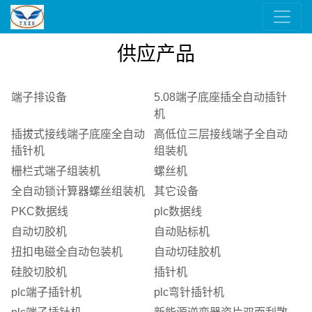
供应产品
端子排设备
5.08端子底座插全自动插针
机
插拔式接线端子底座全自动
高低位三层接线端子全自动
插针机
组装机
栅栏式端子组装机
螺丝机
全自动锁计算器螺丝组装机
其它设备
PKC数据线
plc数据线
自动切胶机
自动贴标机
扭扣电磁全自动包装机
自动切硅胶机
硅胶切胶机
插针机
plc端子插针机
plc弯针插针机