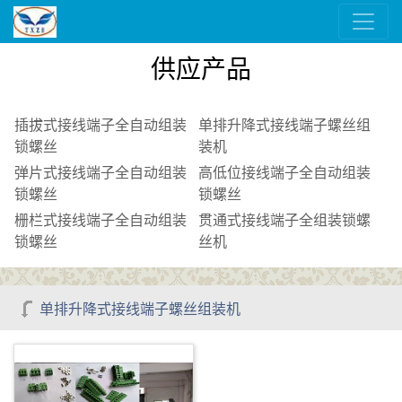
供应产品
插拔式接线端子全自动组装
单排升降式接线端子螺丝组
锁螺丝
装机
弹片式接线端子全自动组装
高低位接线端子全自动组装
锁螺丝
锁螺丝
栅栏式接线端子全自动组装
贯通式接线端子全组装锁螺
锁螺丝
丝机
单排升降式接线端子螺丝组装机