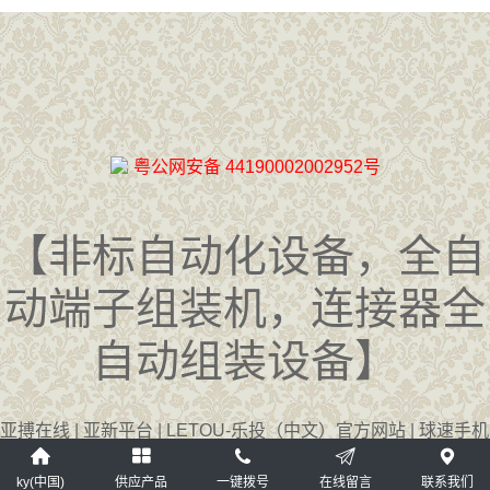
粤公网安备 44190002002952号
【非标自动化设备，全自
动端子组装机，连接器全
自动组装设备】
亚搏在线
|
亚新平台
|
LETOU-乐投（中文）官方网站
|
球速手机
官网
|
荣耀体育平台
|
亚美网页版登录入口
|
开体育app官网入口
网页版
|
云博足球体育
|
球盟会官网
|
ky(中国)
供应产品
一键拨号
在线留言
联系我们