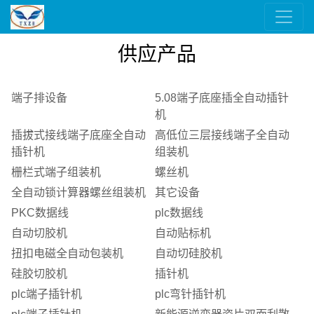
供应产品
端子排设备
5.08端子底座插全自动插针
机
插拔式接线端子底座全自动
高低位三层接线端子全自动
插针机
组装机
栅栏式端子组装机
螺丝机
全自动锁计算器螺丝组装机
其它设备
PKC数据线
plc数据线
自动切胶机
自动贴标机
扭扣电磁全自动包装机
自动切硅胶机
硅胶切胶机
插针机
plc端子插针机
plc弯针插针机