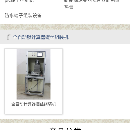
plc端子插针机
新能源逆变器瓷片双面刮散
热膏
防水端子组装设备
全自动锁计算器螺丝组装机
全自动计算器螺丝组装机