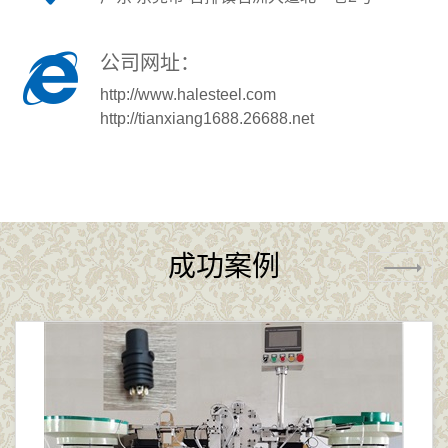
公司网址：
http://www.halesteel.com
http://tianxiang1688.26688.net
成功案例