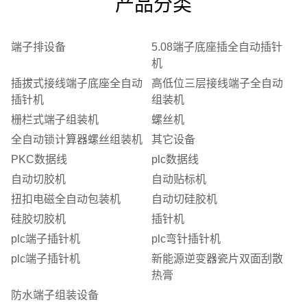
产品分类
端子排设备
5.08端子底座插全自动插针
机
插拔式接线端子底座全自动
高低位三层接线端子全自动
插针机
组装机
栅栏式端子组装机
螺丝机
全自动锁计算器螺丝组装机
其它设备
PKC数据线
plc数据线
自动切胶机
自动贴标机
扭扣电磁全自动包装机
自动切硅胶机
硅胶切胶机
插针机
plc端子插针机
plc弯针插针机
plc端子插针机
新能源逆变器瓷片双面刮散
热膏
防水端子组装设备