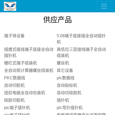
供应产品
端子排设备
5.08端子底座插全自动插针
机
插拔式接线端子底座全自动
高低位三层接线端子全自动
插针机
组装机
栅栏式端子组装机
螺丝机
全自动锁计算器螺丝组装机
其它设备
PKC数据线
plc数据线
自动切胶机
自动贴标机
扭扣电磁全自动包装机
自动切硅胶机
硅胶切胶机
插针机
plc端子插针机
plc弯针插针机