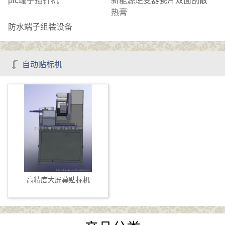
plc端子插针机
新能源逆变器瓷片双面刮散
热膏
防水端子组装设备
自动贴标机
高精度大屏幕贴标机