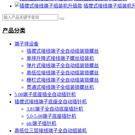
插拔式接线端子组装机
产品分类
端子排设备
插拔式接线端子全自动组装锁螺丝
单排升降式接线端子螺丝组装机
弹片式接线端子全自动组装锁螺丝
高低位接线端子全自动组装锁螺丝
栅栏式接线端子全自动组装锁螺丝
贯通式接线端子全组装锁螺丝机
5.08端子底座插全自动插针机
插拔式接线端子底座全自动插针机
3.81端子全自动底座插针机
5.0-5.08端子底座插针机
plc端子插针机
高低位三层接线端子全自动组装机