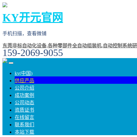
KY开元官网
手机扫描，查看微铺
东莞非标自动化设备,各种零部件全自动组装机,自动控制系统
159-2069-9055
ky(中国)
供应产品
公司介绍
成功案例
公司动态
资质证书
在线留言
联系我们
本站下载