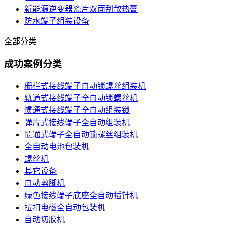
新能源逆变器瓷片双面刮散热膏
防水端子组装设备
全部分类
成功案例分类
栅栏式接线端子自动锁螺丝组装机
轨道式接线端子全自动锁螺丝机
惯通式接线端子全自动组装锁
弹片式接线端子全自动组装机
惯通式端子全自动锁螺丝组装机
全自动电池包装机
螺丝机
其它设备
自动剪脚机
绿色接线端子底座全自动插针机
扭扣电磁全自动包装机
自动切胶机