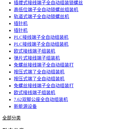
插拔式接线端子全自动组装锁螺丝
高低位端子全自动锁螺丝组装机
轨道式端子全自动锁螺丝机
插针机
插针机
PLC接线端子全自动组装机
PLC接线端子全自动组装机
欧式接线端子组装机
弹片式接线端子组装机
免螺丝接线端子全自动组装打
按压式端了全自动组装机
按压式端了全自动组装机
免螺丝接线端子全自动组装打
欧式接线端子组装机
7.62双脚公座全自动组装机
新能源设备
全部分类