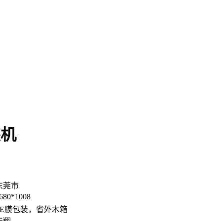
装机
东莞市
680*1008
PE膜包装，省外木箱