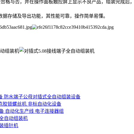
组装合格与否，并在操作面板触控屏上显示不良产品，组装完成后
有数据存储及导出功能，其性能可靠，操作简单易懂。
备 防水端子公母对插式全自动组装设备
点胶锁螺丝机 非标自动化设备
备 自动化生产线 电子连接器组
子全自动组装机
组装插针机