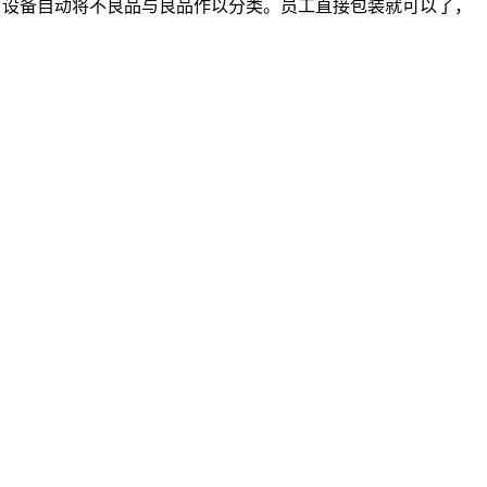
，设备自动将不良品与良品作以分类。员工直接包装就可以了，