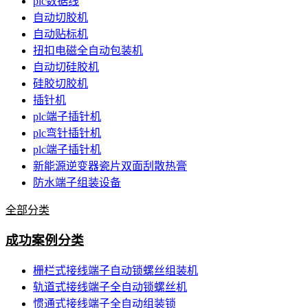
plc数据线
自动切胶机
自动贴标机
扭扣电磁全自动包装机
自动切硅胶机
硅胶切胶机
插针机
plc端子插针机
plc弯针插针机
plc端子插针机
新能源逆变器瓷片双面刮散热膏
防水端子组装设备
全部分类
成功案例分类
栅栏式接线端子自动锁螺丝组装机
轨道式接线端子全自动锁螺丝机
惯通式接线端子全自动组装锁