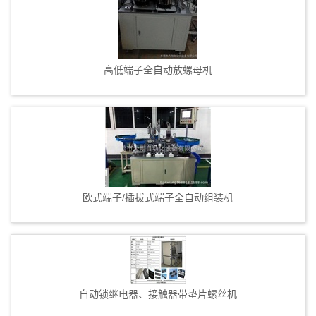
高低端子全自动放螺母机
欧式端子/插拔式端子全自动组装机
自动锁继电器、接触器带垫片螺丝机