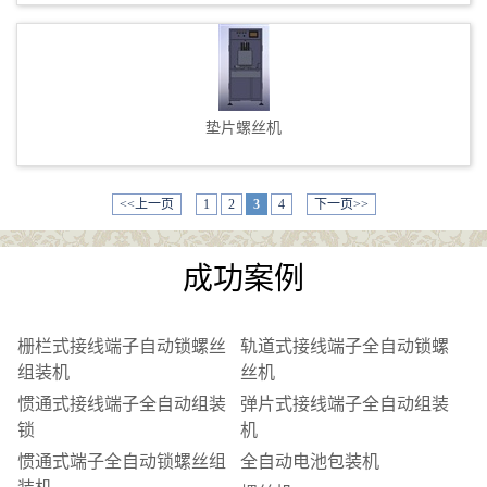
垫片螺丝机
<<上一页
1
2
3
4
下一页>>
成功案例
栅栏式接线端子自动锁螺丝
轨道式接线端子全自动锁螺
组装机
丝机
惯通式接线端子全自动组装
弹片式接线端子全自动组装
锁
机
惯通式端子全自动锁螺丝组
全自动电池包装机