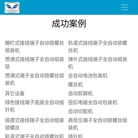
成功案例
栅栏式接线端子自动锁螺丝
轨道式接线端子全自动锁螺
组装机
丝机
惯通式接线端子全自动组装
弹片式接线端子全自动组装
锁
机
惯通式端子全自动锁螺丝组
全自动电池包装机
装机
螺丝机
其它设备
自动剪脚机
绿色接线端子底座全自动插
扭扣电磁全自动包装机
针机
自动切胶机
插拔式接线端子全自动组装
高低位端子全自动锁螺丝组
锁螺丝
装机
轨道式端子全自动锁螺丝机
插针机